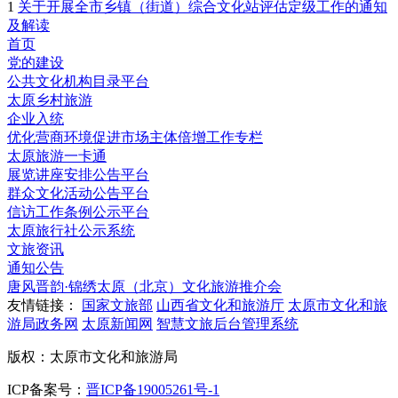
1
关于开展全市乡镇（街道）综合文化站评估定级工作的通知
及解读
首页
党的建设
公共文化机构目录平台
太原乡村旅游
企业入统
优化营商环境促进市场主体倍增工作专栏
太原旅游一卡通
展览讲座安排公告平台
群众文化活动公告平台
信访工作条例公示平台
太原旅行社公示系统
文旅资讯
通知公告
唐风晋韵·锦绣太原（北京）文化旅游推介会
友情链接：
国家文旅部
山西省文化和旅游厅
太原市文化和旅
游局政务网
太原新闻网
智慧文旅后台管理系统
版权：太原市文化和旅游局
ICP备案号：
晋ICP备19005261号-1