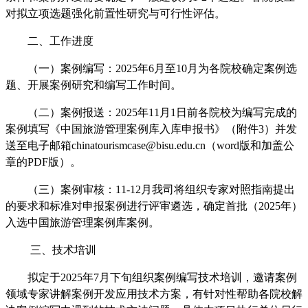
对拟立项选题强化前置性研究与可行性评估。
二、
工作进度
（一）案例编写：
2025
年
6
月至
10
月为各院校确定案例选
题、开展案例研究和编写工作时间。
（二）案例报送：
2025
年11
月1
日前各院校为编写完成的
案例填写《中国旅游管理案例库入库申报书》（附件3
）并发
送至电子邮箱chinatourismcase@bisu.edu.cn
（word
版和加盖公
章的PDF
版）。
（三）案例审核：
11-12
月我司将
组织专家对照指南提出
的要求和标准对申报案例进行评审遴选，确定首批（
2025
年）
入选中国旅游管理案例库案例。
三、技术培训
拟定于
2025
年
7
月下旬组织案例编写技术培训，邀请
案例
领域专家讲解案例开发应用技术方案，有针对性帮助各院校解