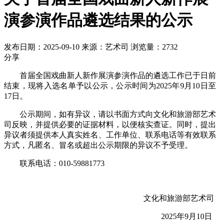
演参演作品遴选结果的公示
发布日期：2025-09-10
来源：艺术司
浏览量：2732
分享
首届全国戏曲新人新作展演
参演作品
的
遴选
工作已于日前
结束，现将
入选
名单予以公示，公示时间为
202
5年9
月
10
日至
17
日。
公示期间，如有异议，请以书面方式向文化和旅游部艺术
司反映，并提供必要的证据材料，以便核实查证。同时，提出
异议者须提供本人真实姓名、工作单位、联系电话等有效联系
方式，凡匿名、冒名或超出公示期限的异议不予受理。
联系电话：
010-59881773
文化和旅游部艺术司
202
5
年
9
月
10
日