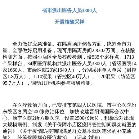
省市派出医务人员3300人
开展核酸采样
全力做好应急准备。在隔离场所储备方面，统筹全市力
量，全部做好启用准备，现可用隔离房间2.8302万间；在核酸
检测方面，按照小店区全员核酸检测，设535个采样点、1713
个采样台，34家医疗机构共派出医务人员3300人（省级医院14
家1660人、市级医院20家1640人），分别采用单人单采（封控
区1.8万人）、1:10混采（管控区40万人）、1:20混采（防范区
95.7万人），调动11所机构参与核酸检测。
在医疗救治方面，已安排市第四人民医院、市中心医院汾
东院区各腾空500张救治床位，加快改建晋阳湖国际会议中
心、康宁医院2所方舱医院，设置2500张床位，积极应对出现
大规模病例。制发《关于保障小店区疫情管控期间群众就医的
通告》《关于疫情防控期间满足群众基本就医需求的补充通
知》，统筹保障群众医疗救治。（记者 刘涛）