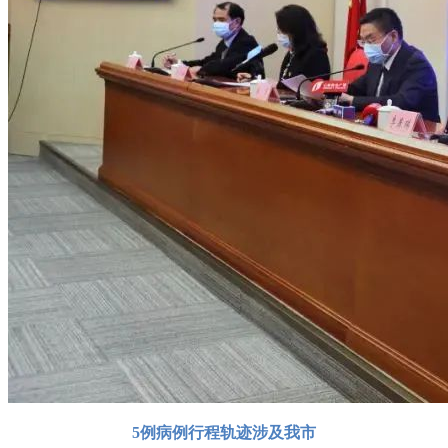
5例病例行程轨迹涉及我市