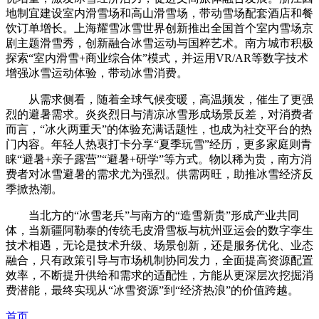
地制宜建设室内滑雪场和高山滑雪场，带动雪场配套酒店和餐
饮订单增长。上海耀雪冰雪世界创新推出全国首个室内雪场京
剧主题滑雪秀，创新融合冰雪运动与国粹艺术。南方城市积极
探索“室内滑雪+商业综合体”模式，并运用VR/AR等数字技术
增强冰雪运动体验，带动冰雪消费。
从需求侧看，随着全球气候变暖，高温频发，催生了更强
烈的避暑需求。炎炎烈日与清凉冰雪形成场景反差，对消费者
而言，“冰火两重天”的体验充满话题性，也成为社交平台的热
门内容。年轻人热衷打卡分享“夏季玩雪”经历，更多家庭则青
睐“避暑+亲子露营”“避暑+研学”等方式。物以稀为贵，南方消
费者对冰雪避暑的需求尤为强烈。供需两旺，助推冰雪经济反
季掀热潮。
当北方的“冰雪老兵”与南方的“造雪新贵”形成产业共同
体，当新疆阿勒泰的传统毛皮滑雪板与杭州亚运会的数字孪生
技术相遇，无论是技术升级、场景创新，还是服务优化、业态
融合，只有政策引导与市场机制协同发力，全面提高资源配置
效率，不断提升供给和需求的适配性，方能从更深层次挖掘消
费潜能，最终实现从“冰雪资源”到“经济热浪”的价值跨越。
首页