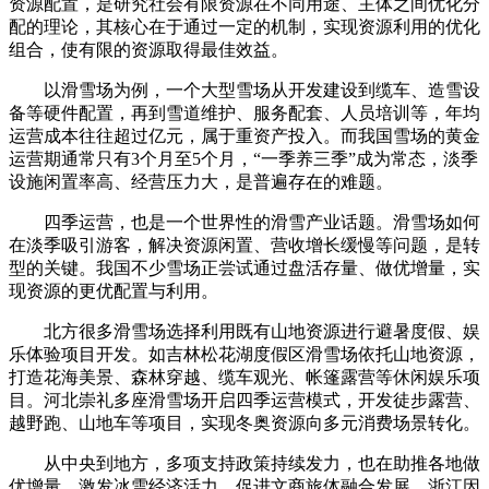
资源配置，是研究社会有限资源在不同用途、主体之间优化分
配的理论，其核心在于通过一定的机制，实现资源利用的优化
组合，使有限的资源取得最佳效益。
以滑雪场为例，一个大型雪场从开发建设到缆车、造雪设
备等硬件配置，再到雪道维护、服务配套、人员培训等，年均
运营成本往往超过亿元，属于重资产投入。而我国雪场的黄金
运营期通常只有3个月至5个月，“一季养三季”成为常态，淡季
设施闲置率高、经营压力大，是普遍存在的难题。
四季运营，也是一个世界性的滑雪产业话题。滑雪场如何
在淡季吸引游客，解决资源闲置、营收增长缓慢等问题，是转
型的关键。我国不少雪场正尝试通过盘活存量、做优增量，实
现资源的更优配置与利用。
北方很多滑雪场选择利用既有山地资源进行避暑度假、娱
乐体验项目开发。如吉林松花湖度假区滑雪场依托山地资源，
打造花海美景、森林穿越、缆车观光、帐篷露营等休闲娱乐项
目。河北崇礼多座滑雪场开启四季运营模式，开发徒步露营、
越野跑、山地车等项目，实现冬奥资源向多元消费场景转化。
从中央到地方，多项支持政策持续发力，也在助推各地做
优增量，激发冰雪经济活力，促进文商旅体融合发展。浙江因