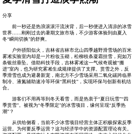
分享
前一秒还是热浪滚滚汗流浃背，后一秒便进入清凉的冰雪
世界……刚刚过去的暑期文旅市场，不少游客体验到由夏入
冬“瞬间切换”的舒爽。
户外骄阳似火，吉林省吉林市北山四季越野滑雪场的百米
雾凇实验室内却是一片粉妆玉砌，松柳枝条凝霜挂雪，宛如万
条银丝垂坠。借助科技手段，吉林雾凇这一气候奇观被“搬
进”室内，也为研究雾凇生成规律提供了支撑。赏雪之外，反
季滑雪也成为避暑新宠，南北方不少雪场采用二氧化碳跨临界
制冷、液氮辅助速冷等环保“黑科技”，实现环保与创新有机结
合。
游客们不用再等到冬天看雪，而是热衷于“夏日玩雪”“四
季赏雪”。被视为“冬季限定”的冰雪项目，缘何呈现“反季热
潮”？
从供给侧看，当前不少冰雪项目经营主体正积极探索反季
运营。为何要反季运营？这与经济学中的资源配置理论有关。