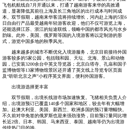
飞包机航线自7月开通以来，打通了越南游客来华的高效通
道，显著降低其前往上海及长三角地区的出行成本与时间成
本。双节假期，越南来华客流将持续增长，河内赴上海的5至6
日自由行产品最受越南年轻游客欢迎，他们不仅可游览上海，
还能选择江苏、浙江的短途联线，领略中国的都市风光与水乡
韵味。此外，美国、俄罗斯等国的入境游客将以定制游的形
式，游览中国多地的秋季风光。
越来越多的城市不断优化入境游服务，北京目前接待外国
游客较多的5家公园，包括颐和园、天坛、北海、景山和动物
园，已安装3200余台中英文导览器；北京白塔寺、孔庙和国子
监博物馆等13家博物馆景区还开通了英文线上导览专区页面
及“听听北京之声”小程序英文界面，便利外国游客。
出境游选择更丰富
双节假期，出境长线游市场加速恢复。飞猪相关负责人介
绍，出境游预订已覆盖140多个国家和地区，较去年有大幅增
加。赴澳大利亚、美国、新西兰、欧洲多国的预订量增幅快。
不久前对华免签的俄罗斯也迎来强劲涨势，目前预订量同比增
长近2倍。日本、韩国、马来西亚、泰国、越南等仍为出境游
传统热门目的地。