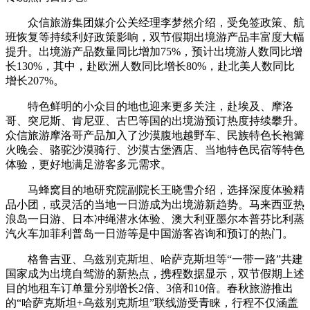
众信旅游集团媒介公关经理李梦然介绍，受免签政策、航
班恢复等持续利好政策影响，双节假期出境游产品丰富度大幅
提升。出境游产品数量同比增加75%，预计出境游人数同比增
长130%，其中，赴欧洲人数同比增长80%，赴北美人数同比
增长207%。
特色鲜明的小众目的地也迎来更多关注，赴埃及、摩洛
哥、突尼斯、肯尼亚、古巴等国的出境游预订热度持续攀升。
众信旅游摩洛哥产品加入了沙漠腹地越野车、民族特色长袍篝
火晚会、骆驼沙漠骑行、沙漠古堡酒店、当地特色民宿等特色
体验，更好地满足游客多元需求。
马蜂窝目的地研究院副院长王晓雪介绍，选择深度体验精
品小团，或灵活的当地一日游成为出境游新趋势。马来西亚热
浪岛一日游、日本冲绳潜水体验、澳大利亚墨尔本普芬比利蒸
汽火车加菲利普岛一日游等是中国游客咨询和预订的热门。
格鲁吉亚、乌兹别克斯坦、哈萨克斯坦等“一带一路”共建
国家成为出境自驾游的新热点，携程数据显示，双节假期上述
目的地租车订单量分别增长2倍、3倍和10倍。春秋旅游推出
的“哈萨克斯坦+乌兹别克斯坦”联线游受青睐，行程不仅涵盖