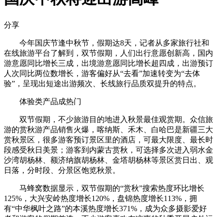
分享
今年国庆节逢中秋节，假期达8天，记者从多家旅行社和
在线旅游平台了解到，双节假期，人们出行意愿创新高，国内
游意愿同比增长三成，出境游意愿同比增长超四成，出游预订
人次同比两位数增长，游客偏好从“去看”加速转变为“去体
验”，呈现出短途出游频次、长线旅行品质双提升的特点。
体验类产品成热门
双节假期，不少旅游目的地进入秋景最佳观赏期。众信旅
游的赏秋游产品销售火爆，喀纳斯、禾木、白哈巴是新疆三大
赏秋景区，很多游客预订景区里的酒店，可最大限度、最长时
段感受秋日美景；游客到内蒙古赏秋，可选择多次进入弱水金
沙湾胡杨林、额济纳旗胡杨林、金塔胡杨林等景区赏日出、观
日落，分时段、分景区饱览秋景。
马蜂窝数据显示，双节假期的“赏秋”搜索热度环比增长
125%，大兴安岭热度增长120%，盘锦热度增长113%，拥
有“中华枫叶之路”的本溪热度增长371%，成为众多摄影爱好