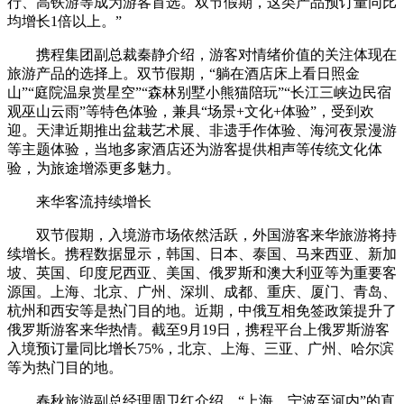
行、高铁游等成为游客首选。双节假期，这类产品预订量同比
均增长1倍以上。”
携程集团副总裁秦静介绍，游客对情绪价值的关注体现在
旅游产品的选择上。双节假期，“躺在酒店床上看日照金
山”“庭院温泉赏星空”“森林别墅小熊猫陪玩”“长江三峡边民宿
观巫山云雨”等特色体验，兼具“场景+文化+体验”，受到欢
迎。天津近期推出盆栽艺术展、非遗手作体验、海河夜景漫游
等主题体验，当地多家酒店还为游客提供相声等传统文化体
验，为旅途增添更多魅力。
来华客流持续增长
双节假期，入境游市场依然活跃，外国游客来华旅游将持
续增长。携程数据显示，韩国、日本、泰国、马来西亚、新加
坡、英国、印度尼西亚、美国、俄罗斯和澳大利亚等为重要客
源国。上海、北京、广州、深圳、成都、重庆、厦门、青岛、
杭州和西安等是热门目的地。近期，中俄互相免签政策提升了
俄罗斯游客来华热情。截至9月19日，携程平台上俄罗斯游客
入境预订量同比增长75%，北京、上海、三亚、广州、哈尔滨
等为热门目的地。
春秋旅游副总经理周卫红介绍，“上海、宁波至河内”的直