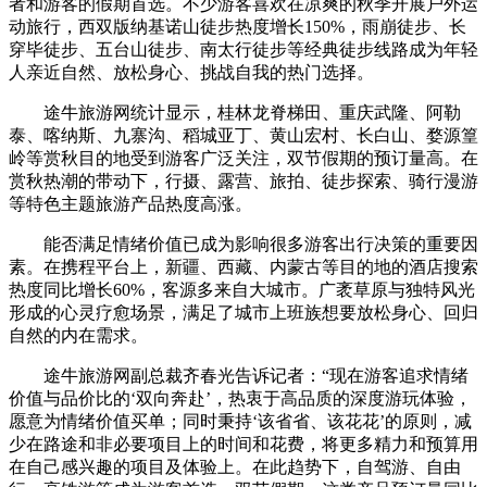
者和游客的假期首选。不少游客喜欢在凉爽的秋季开展户外运
动旅行，西双版纳基诺山徒步热度增长150%，雨崩徒步、长
穿毕徒步、五台山徒步、南太行徒步等经典徒步线路成为年轻
人亲近自然、放松身心、挑战自我的热门选择。
途牛旅游网统计显示，桂林龙脊梯田、重庆武隆、阿勒
泰、喀纳斯、九寨沟、稻城亚丁、黄山宏村、长白山、婺源篁
岭等赏秋目的地受到游客广泛关注，双节假期的预订量高。在
赏秋热潮的带动下，行摄、露营、旅拍、徒步探索、骑行漫游
等特色主题旅游产品热度高涨。
能否满足情绪价值已成为影响很多游客出行决策的重要因
素。在携程平台上，新疆、西藏、内蒙古等目的地的酒店搜索
热度同比增长60%，客源多来自大城市。广袤草原与独特风光
形成的心灵疗愈场景，满足了城市上班族想要放松身心、回归
自然的内在需求。
途牛旅游网副总裁齐春光告诉记者：“现在游客追求情绪
价值与品价比的‘双向奔赴’，热衷于高品质的深度游玩体验，
愿意为情绪价值买单；同时秉持‘该省省、该花花’的原则，减
少在路途和非必要项目上的时间和花费，将更多精力和预算用
在自己感兴趣的项目及体验上。在此趋势下，自驾游、自由