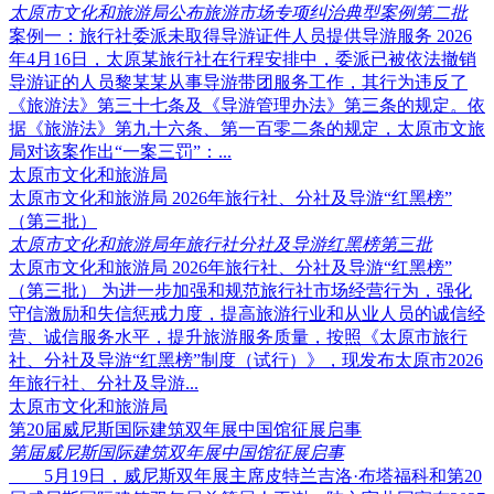
太原市文化和旅游局公布旅游市场专项纠治典型案例第二批
案例一：旅行社委派未取得导游证件人员提供导游服务 2026
年4月16日，太原某旅行社在行程安排中，委派已被依法撤销
导游证的人员黎某某从事导游带团服务工作，其行为违反了
《旅游法》第三十七条及《导游管理办法》第三条的规定。依
据《旅游法》第九十六条、第一百零二条的规定，太原市文旅
局对该案作出“一案三罚”：...
太原市文化和旅游局
太原市文化和旅游局 2026年旅行社、分社及导游“红黑榜”
（第三批）
太原市文化和旅游局年旅行社分社及导游红黑榜第三批
太原市文化和旅游局 2026年旅行社、分社及导游“红黑榜”
（第三批） 为进一步加强和规范旅行社市场经营行为，强化
守信激励和失信惩戒力度，提高旅游行业和从业人员的诚信经
营、诚信服务水平，提升旅游服务质量，按照《太原市旅行
社、分社及导游“红黑榜”制度（试行）》，现发布太原市2026
年旅行社、分社及导游...
太原市文化和旅游局
第20届威尼斯国际建筑双年展中国馆征展启事
第届威尼斯国际建筑双年展中国馆征展启事
5月19日，威尼斯双年展主席皮特兰吉洛·布塔福科和第20