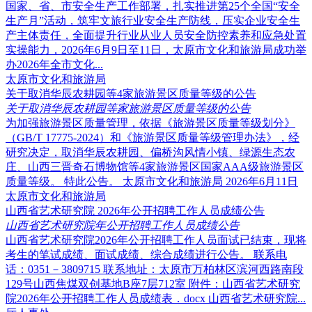
国家、省、市安全生产工作部署，扎实推进第25个全国“安全
生产月”活动，筑牢文旅行业安全生产防线，压实企业安全生
产主体责任，全面提升行业从业人员安全防控素养和应急处置
实操能力，2026年6月9日至11日，太原市文化和旅游局成功举
办2026年全市文化...
太原市文化和旅游局
关于取消华辰农耕园等4家旅游景区质量等级的公告
关于取消华辰农耕园等家旅游景区质量等级的公告
为加强旅游景区质量管理，依据《旅游景区质量等级划分》
（GB/T 17775-2024）和《旅游景区质量等级管理办法》，经
研究决定，取消华辰农耕园、偏桥沟风情小镇、绿源生态农
庄、山西三晋奇石博物馆等4家旅游景区国家AAA级旅游景区
质量等级。 特此公告。 太原市文化和旅游局 2026年6月11日
太原市文化和旅游局
山西省艺术研究院 2026年公开招聘工作人员成绩公告
山西省艺术研究院年公开招聘工作人员成绩公告
山西省艺术研究院2026年公开招聘工作人员面试已结束，现将
考生的笔试成绩、面试成绩、综合成绩进行公告。 联系电
话：0351－3809715 联系地址：太原市万柏林区滨河西路南段
129号山西焦煤双创基地B座7层712室 附件：山西省艺术研究
院2026年公开招聘工作人员成绩表．docx 山西省艺术研究院...